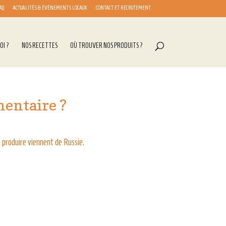
AQ
ACTUALITÉS & ÉVÈNEMENTS LOCAUX
CONTACT ET RECRUTEMENT
OI ?
NOS RECETTES
OÙ TROUVER NOS PRODUITS ?
mentaire ?
 produire viennent de Russie.