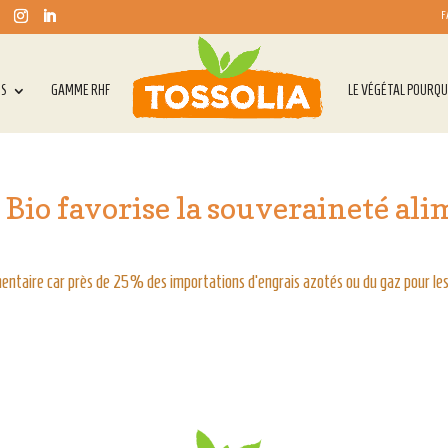
F
TS
GAMME RHF
LE VÉGÉTAL POURQU
io favorise la souveraineté ali
mentaire car près de 25% des importations d’engrais azotés ou du gaz pour les