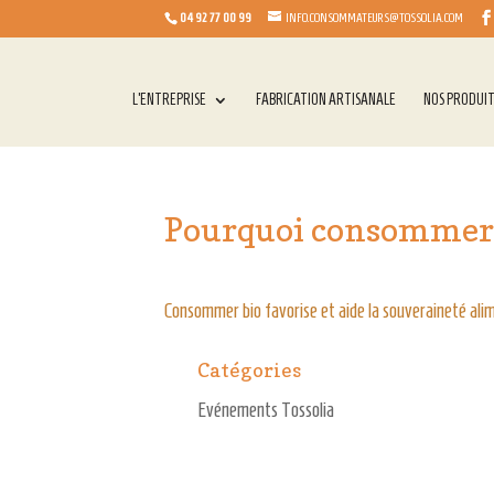
04 92 77 00 99
INFO.CONSOMMATEURS@TOSSOLIA.COM
L’ENTREPRISE
FABRICATION ARTISANALE
NOS PRODUI
Pourquoi consommer B
Consommer bio favorise et aide la souveraineté ali
Catégories
Evénements Tossolia