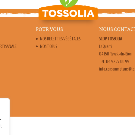
POUR VOUS
NOUS CONTAC
NOS RECETTES VÉGÉTALES
SCOP TOSSOLIA
ARTISANALE
NOS TOFUS
Le Quarri
04150 Revest-du-Bion
Tél : 04 92 77 00 99
moc.ailossot@sruetammo
s
ut