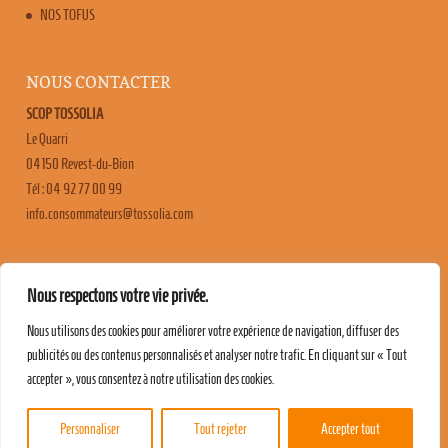
NOS TOFUS
NOUS CONTACTER
SCOP TOSSOLIA
Le Quarri
04150 Revest-du-Bion
Tél : 04 92 77 00 99
moc.ailossot@sruetammosnoc.ofni
FAQ
Nous respectons votre vie privée.
CONTACT & RECRUTEMENT
Nous utilisons des cookies pour améliorer votre expérience de navigation, diffuser des
MENTIONS LÉGALES
publicités ou des contenus personnalisés et analyser notre trafic. En cliquant sur « Tout
POLITIQUE DE CONFIDENTIALITÉ
accepter », vous consentez à notre utilisation des cookies.
Personnaliser
Tout rejeter
Accepter tout