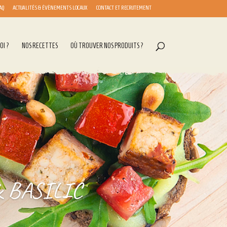
AQ
ACTUALITÉS & ÉVÈNEMENTS LOCAUX
CONTACT ET RECRUTEMENT
OI ?
NOS RECETTES
OÙ TROUVER NOS PRODUITS ?
 BASILIC