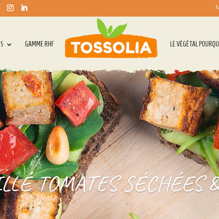
F
TS
GAMME RHF
LE VÉGÉTAL POURQU
ILLÉ TOMATES SÉCHÉES &