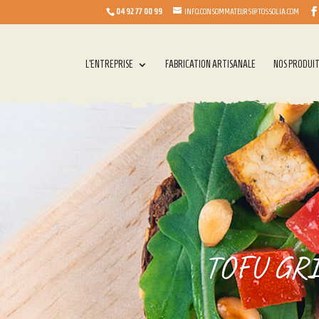
04 92 77 00 99
INFO.CONSOMMATEURS@TOSSOLIA.COM
L’ENTREPRISE
FABRICATION ARTISANALE
NOS PRODUI
TOFU GR