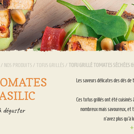
/
NOS PRODUITS
/
TOFUS GRILLÉS
/
TOFU GRILLÉ TOMATES SÉCHÉES &
TOMATES
Les saveurs délicates des dés de t
ASILIC
Ces tofus grillés ont été cuisinés
à déguster
nombreux mais savoureux, et tou
n’avez plus qu’à l
+