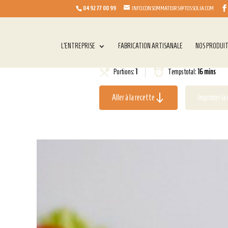
04 92 77 00 99
INFO.CONSOMMATEURS@TOSSOLIA.COM
L’ENTREPRISE
FABRICATION ARTISANALE
NOS PRODUI
Portions:
1
Temps total:
16 mins
Aller à la recette
Imprimer la