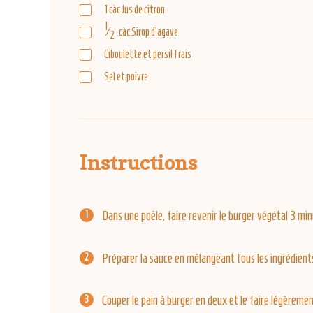
1
càc
Jus de citron
1
⁄
càc
Sirop d'agave
2
Ciboulette et persil frais
Sel et poivre
Instructions
Dans une poêle, faire revenir le burger végétal 3 mi
Préparer la sauce en mélangeant tous les ingrédient
Couper le pain à burger en deux et le faire légèremen