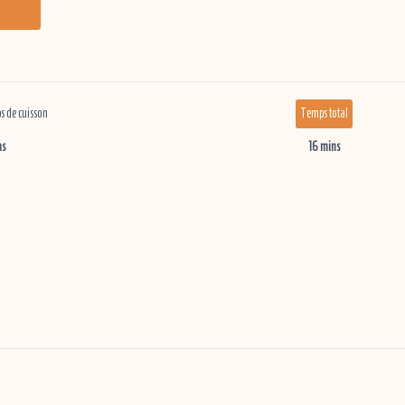
 de cuisson
Temps total
ns
16 mins