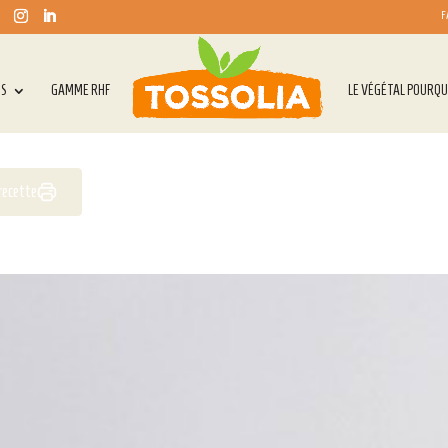
F
TS
GAMME RHF
LE VÉGÉTAL POURQU
 recette