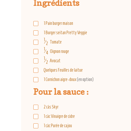
Ingrédients
1
Pain burger maison
1
Burger seitan Pretty Veggie
1
⁄
Tomate
2
1
⁄
Oignon rouge
4
1
⁄
Avocat
2
Quelques
Feuilles de laitue
1
Cornichon aigre-doux
(en option)
Pour la sauce :
2
càs
Skyr
1
càc
Vinaigre de cidre
1
càc
Purée de cajou