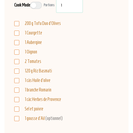
Cook Mode
Portions
200
g
Tofu Duo d'Olives
1
Courgette
1
Aubergine
1
Oignon
2
Tomates
120
g
Riz Basmati
1
càs
Huile d'olive
1
branche
Romarin
1
càc
Herbes de Provence
Sel et poivre
1
gousse
d'Ail
(optionnel)