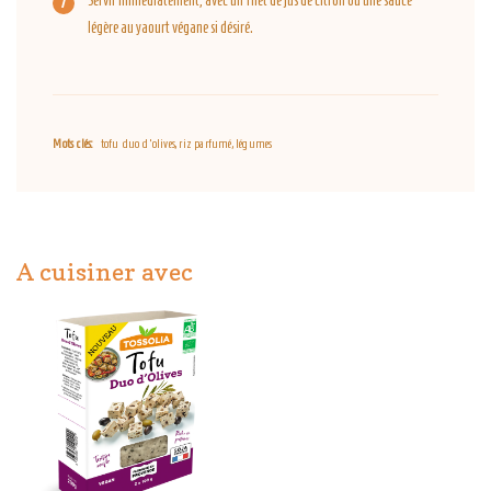
Servir immédiatement, avec un filet de jus de citron ou une sauce
légère au yaourt végane si désiré.
Mots clés:
tofu duo d'olives, riz parfumé, légumes
A cuisiner avec