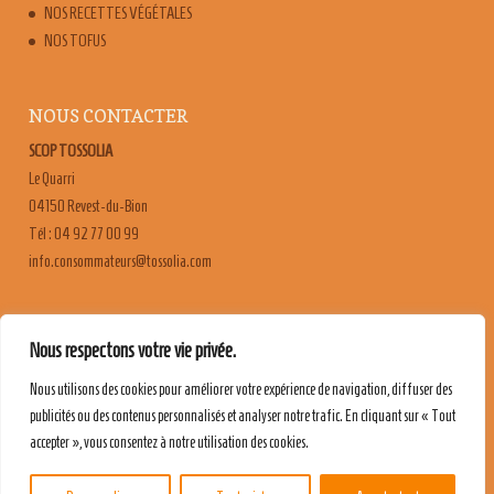
NOS RECETTES VÉGÉTALES
NOS TOFUS
NOUS CONTACTER
SCOP TOSSOLIA
Le Quarri
04150 Revest-du-Bion
Tél : 04 92 77 00 99
moc.ailossot@sruetammosnoc.ofni
FAQ
Nous respectons votre vie privée.
CONTACT & RECRUTEMENT
Nous utilisons des cookies pour améliorer votre expérience de navigation, diffuser des
MENTIONS LÉGALES
publicités ou des contenus personnalisés et analyser notre trafic. En cliquant sur « Tout
POLITIQUE DE CONFIDENTIALITÉ
accepter », vous consentez à notre utilisation des cookies.