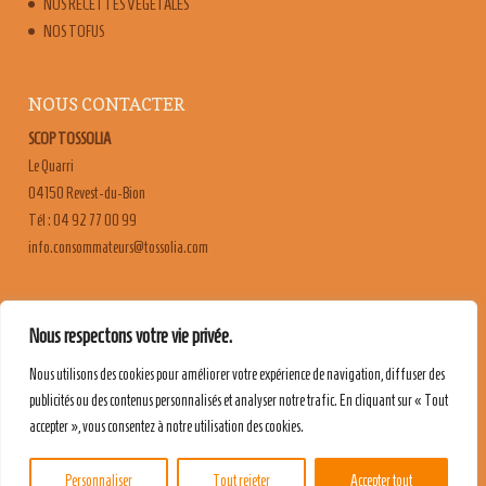
NOS RECETTES VÉGÉTALES
NOS TOFUS
NOUS CONTACTER
SCOP TOSSOLIA
Le Quarri
04150 Revest-du-Bion
Tél : 04 92 77 00 99
moc.ailossot@sruetammosnoc.ofni
FAQ
Nous respectons votre vie privée.
CONTACT & RECRUTEMENT
Nous utilisons des cookies pour améliorer votre expérience de navigation, diffuser des
MENTIONS LÉGALES
publicités ou des contenus personnalisés et analyser notre trafic. En cliquant sur « Tout
POLITIQUE DE CONFIDENTIALITÉ
accepter », vous consentez à notre utilisation des cookies.
Personnaliser
Tout rejeter
Accepter tout