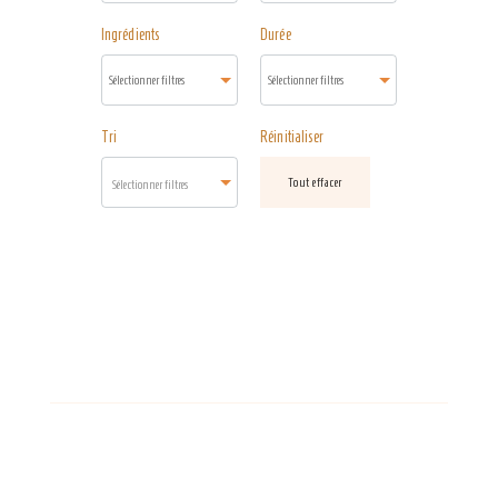
Ingrédients
Durée
Tri
Réinitialiser
Tout effacer
Sélectionner filtres