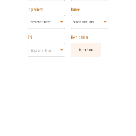
Ingrédients
Durée
Tri
Réinitialiser
Tout effacer
Sélectionner filtres