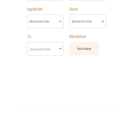
Ingrédients
Durée
Tri
Réinitialiser
Tout effacer
Sélectionner filtres