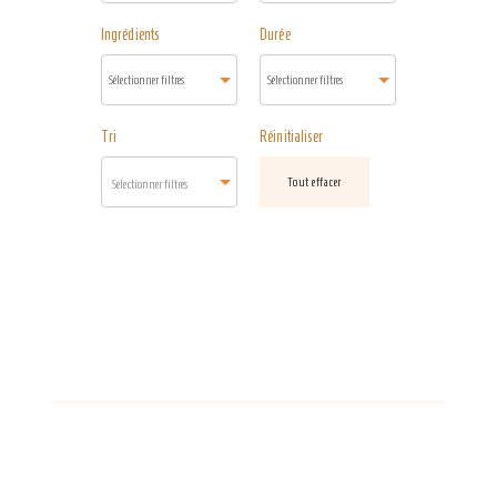
Ingrédients
Durée
Tri
Réinitialiser
Tout effacer
Sélectionner filtres