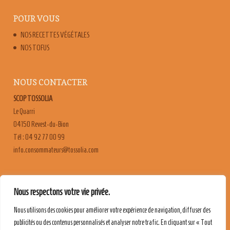
POUR VOUS
NOS RECETTES VÉGÉTALES
NOS TOFUS
NOUS CONTACTER
SCOP TOSSOLIA
Le Quarri
04150 Revest-du-Bion
Tél : 04 92 77 00 99
moc.ailossot@sruetammosnoc.ofni
FAQ
Nous respectons votre vie privée.
CONTACT & RECRUTEMENT
Nous utilisons des cookies pour améliorer votre expérience de navigation, diffuser des
MENTIONS LÉGALES
publicités ou des contenus personnalisés et analyser notre trafic. En cliquant sur « Tout
POLITIQUE DE CONFIDENTIALITÉ