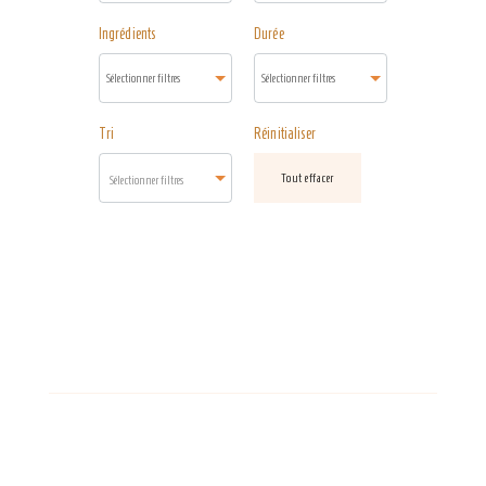
Ingrédients
Durée
Tri
Réinitialiser
Tout effacer
Sélectionner filtres