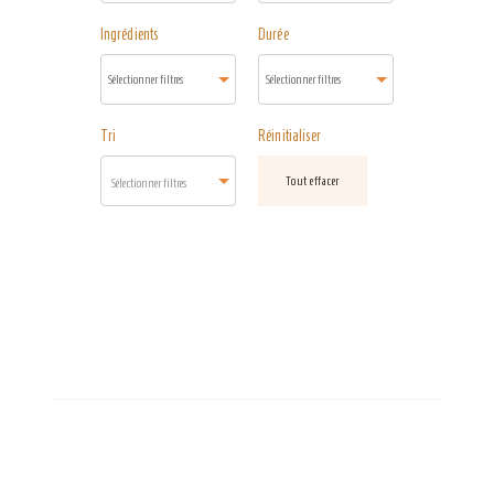
Ingrédients
Durée
Tri
Réinitialiser
Tout effacer
Sélectionner filtres