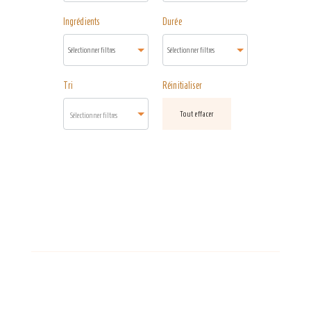
Ingrédients
Durée
Tri
Réinitialiser
Tout effacer
Sélectionner filtres