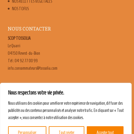
NOS RECETTES VÉGÉTALES
NOS TOFUS
NOUS CONTACTER
SCOP TOSSOLIA
Le Quarri
04150 Revest-du-Bion
Tél : 04 92 77 00 99
moc.ailossot@sruetammosnoc.ofni
FAQ
Nous respectons votre vie privée.
CONTACT & RECRUTEMENT
Nous utilisons des cookies pour améliorer votre expérience de navigation, diffuser des
MENTIONS LÉGALES
publicités ou des contenus personnalisés et analyser notre trafic. En cliquant sur « Tout
POLITIQUE DE CONFIDENTIALITÉ
accepter », vous consentez à notre utilisation des cookies.
Personnaliser
Tout rejeter
Accepter tout