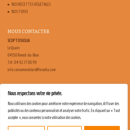
NOS RECETTES VÉGÉTALES
NOS TOFUS
NOUS CONTACTER
SCOP TOSSOLIA
Le Quarri
04150 Revest-du-Bion
Tél : 04 92 77 00 99
moc.ailossot@sruetammosnoc.ofni
FAQ
Nous respectons votre vie privée.
CONTACT & RECRUTEMENT
Nous utilisons des cookies pour améliorer votre expérience de navigation, diffuser des
MENTIONS LÉGALES
publicités ou des contenus personnalisés et analyser notre trafic. En cliquant sur « Tout
POLITIQUE DE CONFIDENTIALITÉ
accepter », vous consentez à notre utilisation des cookies.