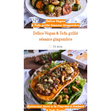
Délice Vegan & Tofu grillé
sésame gingembre
35 mins