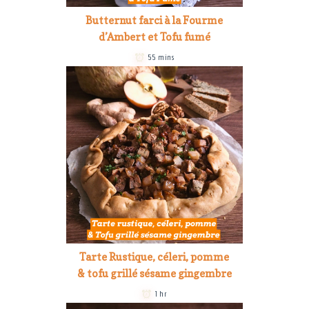
Butternut farci à la Fourme
d’Ambert et Tofu fumé
55 mins
Tarte Rustique, céleri, pomme
& tofu grillé sésame gingembre
1 hr