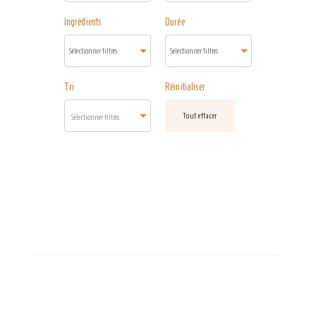
Ingrédients
Durée
Tri
Réinitialiser
Tout effacer
Sélectionner filtres