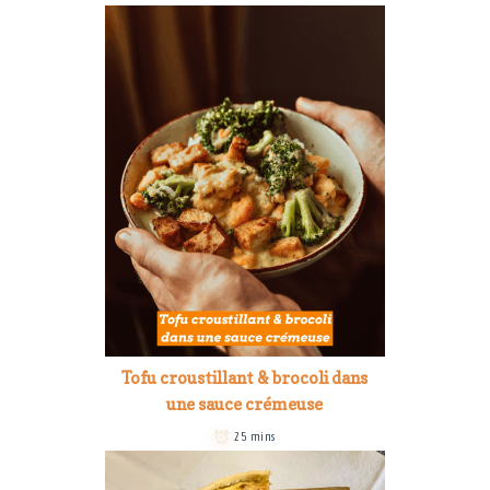
Tofu croustillant & brocoli dans
une sauce crémeuse
25 mins