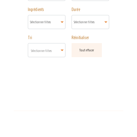
Ingrédients
Durée
Tri
Réinitialiser
Tout effacer
Sélectionner filtres