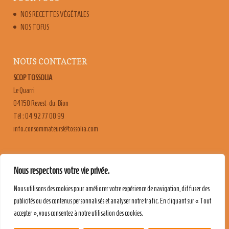
NOS RECETTES VÉGÉTALES
NOS TOFUS
NOUS CONTACTER
SCOP TOSSOLIA
Le Quarri
04150 Revest-du-Bion
Tél : 04 92 77 00 99
moc.ailossot@sruetammosnoc.ofni
FAQ
Nous respectons votre vie privée.
CONTACT & RECRUTEMENT
Nous utilisons des cookies pour améliorer votre expérience de navigation, diffuser des
MENTIONS LÉGALES
publicités ou des contenus personnalisés et analyser notre trafic. En cliquant sur « Tout
POLITIQUE DE CONFIDENTIALITÉ
accepter », vous consentez à notre utilisation des cookies.