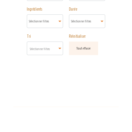
Ingrédients
Durée
Tri
Réinitialiser
Tout effacer
Sélectionner filtres