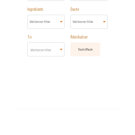
Ingrédients
Durée
Tri
Réinitialiser
Tout effacer
Sélectionner filtres