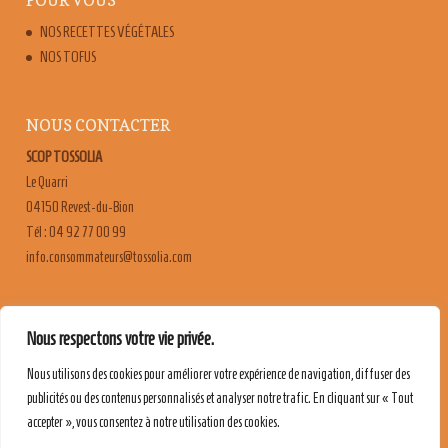
POUR VOUS
NOS RECETTES VÉGÉTALES
NOS TOFUS
NOUS CONTACTER
SCOP TOSSOLIA
Le Quarri
04150 Revest-du-Bion
Tél : 04 92 77 00 99
moc.ailossot@sruetammosnoc.ofni
FAQ
Nous respectons votre vie privée.
CONTACT & RECRUTEMENT
Nous utilisons des cookies pour améliorer votre expérience de navigation, diffuser des
MENTIONS LÉGALES
publicités ou des contenus personnalisés et analyser notre trafic. En cliquant sur « Tout
POLITIQUE DE CONFIDENTIALITÉ
accepter », vous consentez à notre utilisation des cookies.