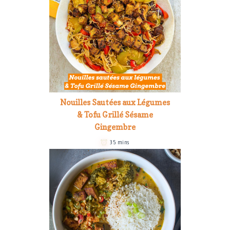
Nouilles Sautées aux Légumes
& Tofu Grillé Sésame
Gingembre
35 mins