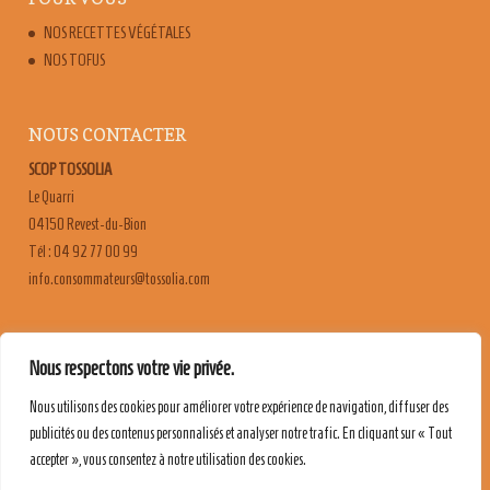
NOS RECETTES VÉGÉTALES
NOS TOFUS
NOUS CONTACTER
SCOP TOSSOLIA
Le Quarri
04150 Revest-du-Bion
Tél : 04 92 77 00 99
moc.ailossot@sruetammosnoc.ofni
FAQ
Nous respectons votre vie privée.
CONTACT & RECRUTEMENT
Nous utilisons des cookies pour améliorer votre expérience de navigation, diffuser des
MENTIONS LÉGALES
publicités ou des contenus personnalisés et analyser notre trafic. En cliquant sur « Tout
POLITIQUE DE CONFIDENTIALITÉ
accepter », vous consentez à notre utilisation des cookies.