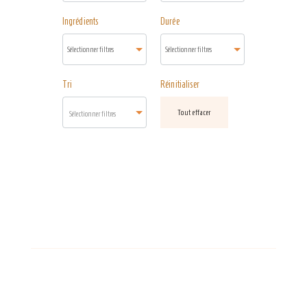
Ingrédients
Durée
Tri
Réinitialiser
Tout effacer
Sélectionner filtres