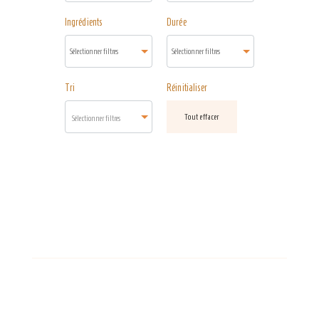
Ingrédients
Durée
Tri
Réinitialiser
Tout effacer
Sélectionner filtres