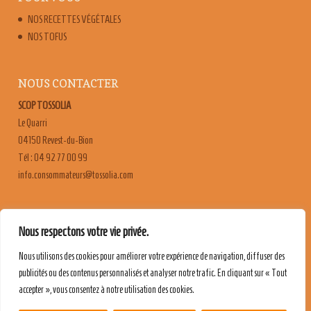
NOS RECETTES VÉGÉTALES
NOS TOFUS
NOUS CONTACTER
SCOP TOSSOLIA
Le Quarri
04150 Revest-du-Bion
Tél : 04 92 77 00 99
moc.ailossot@sruetammosnoc.ofni
FAQ
Nous respectons votre vie privée.
CONTACT & RECRUTEMENT
Nous utilisons des cookies pour améliorer votre expérience de navigation, diffuser des
MENTIONS LÉGALES
publicités ou des contenus personnalisés et analyser notre trafic. En cliquant sur « Tout
POLITIQUE DE CONFIDENTIALITÉ
accepter », vous consentez à notre utilisation des cookies.