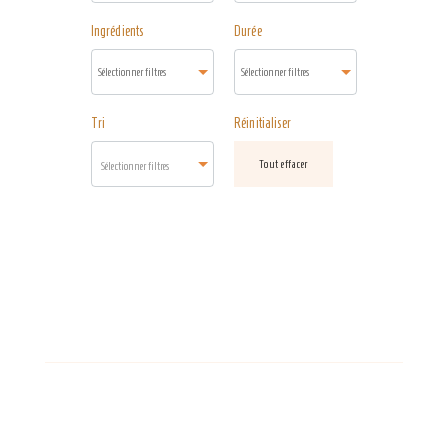
Ingrédients
Durée
Tri
Réinitialiser
Tout effacer
Sélectionner filtres