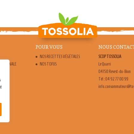
POUR VOUS
NOUS CONTAC
NOS RECETTES VÉGÉTALES
SCOP TOSSOLIA
ARTISANALE
NOS TOFUS
Le Quarri
04150 Revest-du-Bion
Tél : 04 92 77 00 99
s
moc.ailossot@sruetammo
ut