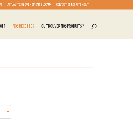
AQ
ACTUALITÉS & ÉVÈNEMENTS LOCAUX
CONTACT ET RECRUTEMENT
OI ?
NOS RECETTES
OÙ TROUVER NOS PRODUITS ?