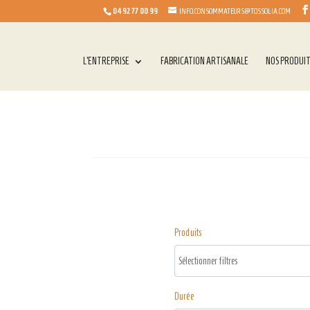
04 92 77 00 99
INFO.CONSOMMATEURS@TOSSOLIA.COM
L’ENTREPRISE
FABRICATION ARTISANALE
NOS PRODUI
Produits
Durée