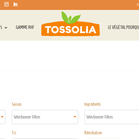
F
TS
GAMME RHF
LE VÉGÉTAL POURQU
Saison
Ingrédients
Tri
Réinitialiser