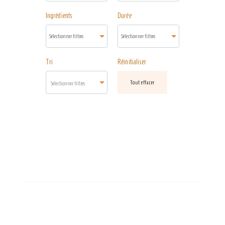
Ingrédients
Durée
Tri
Réinitialiser
Tout effacer
Sélectionner filtres