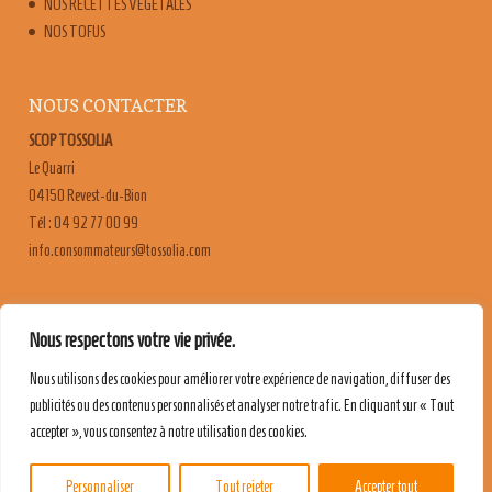
NOS RECETTES VÉGÉTALES
NOS TOFUS
NOUS CONTACTER
SCOP TOSSOLIA
Le Quarri
04150 Revest-du-Bion
Tél : 04 92 77 00 99
moc.ailossot@sruetammosnoc.ofni
FAQ
Nous respectons votre vie privée.
CONTACT & RECRUTEMENT
Nous utilisons des cookies pour améliorer votre expérience de navigation, diffuser des
MENTIONS LÉGALES
publicités ou des contenus personnalisés et analyser notre trafic. En cliquant sur « Tout
POLITIQUE DE CONFIDENTIALITÉ
accepter », vous consentez à notre utilisation des cookies.
Personnaliser
Tout rejeter
Accepter tout