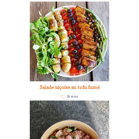
Salade niçoise au tofu fumé
18 mins