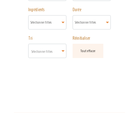
Ingrédients
Durée
Tri
Réinitialiser
Tout effacer
Sélectionner filtres