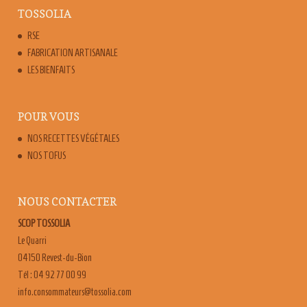
TOSSOLIA
RSE
FABRICATION ARTISANALE
LES BIENFAITS
POUR VOUS
NOS RECETTES VÉGÉTALES
NOS TOFUS
NOUS CONTACTER
SCOP TOSSOLIA
Le Quarri
04150 Revest-du-Bion
Tél : 04 92 77 00 99
moc.ailossot@sruetammosnoc.ofni