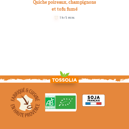
Quiche poireaux, champignons
et tofu fumé
1 hr 5 mins