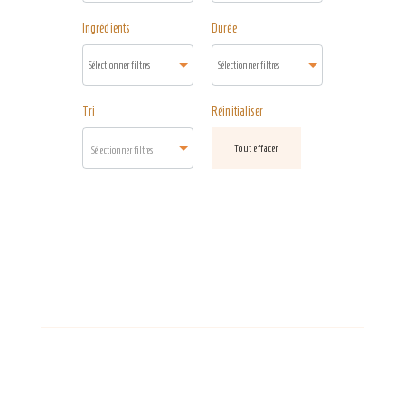
Ingrédients
Durée
Tri
Réinitialiser
Tout effacer
Sélectionner filtres