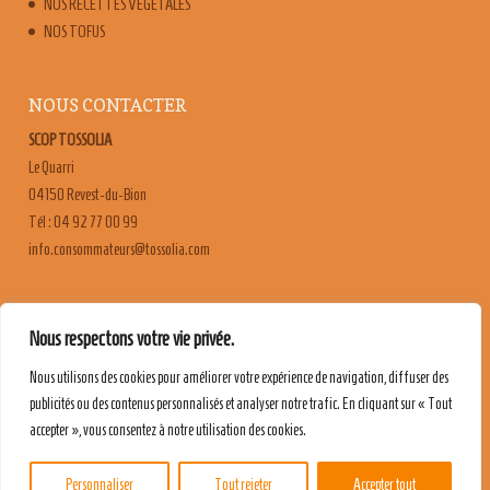
NOS RECETTES VÉGÉTALES
NOS TOFUS
NOUS CONTACTER
SCOP TOSSOLIA
Le Quarri
04150 Revest-du-Bion
Tél : 04 92 77 00 99
moc.ailossot@sruetammosnoc.ofni
FAQ
Nous respectons votre vie privée.
CONTACT & RECRUTEMENT
Nous utilisons des cookies pour améliorer votre expérience de navigation, diffuser des
MENTIONS LÉGALES
publicités ou des contenus personnalisés et analyser notre trafic. En cliquant sur « Tout
POLITIQUE DE CONFIDENTIALITÉ
accepter », vous consentez à notre utilisation des cookies.
Personnaliser
Tout rejeter
Accepter tout