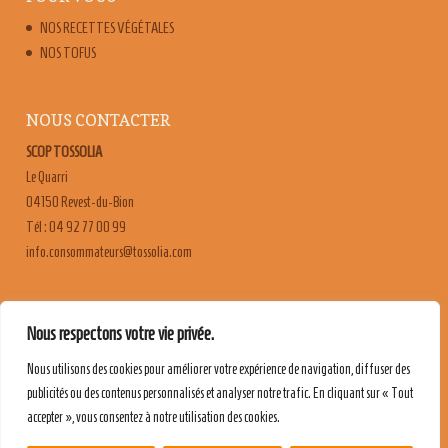
NOS RECETTES VÉGÉTALES
NOS TOFUS
NOUS CONTACTER
SCOP TOSSOLIA
Le Quarri
04150 Revest-du-Bion
Tél : 04 92 77 00 99
moc.ailossot@sruetammosnoc.ofni
FAQ
Nous respectons votre vie privée.
CONTACT & RECRUTEMENT
Nous utilisons des cookies pour améliorer votre expérience de navigation, diffuser des
MENTIONS LÉGALES
publicités ou des contenus personnalisés et analyser notre trafic. En cliquant sur « Tout
POLITIQUE DE CONFIDENTIALITÉ
accepter », vous consentez à notre utilisation des cookies.