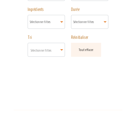
Ingrédients
Durée
Tri
Réinitialiser
Tout effacer
Sélectionner filtres