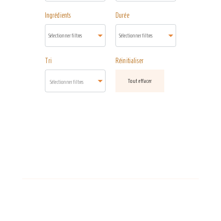
Ingrédients
Durée
Tri
Réinitialiser
Tout effacer
Sélectionner filtres