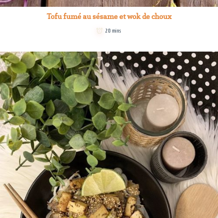
Tofu fumé au sésame et wok de choux
20 mins