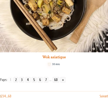
Wok asiatique
30 mins
Pages:
1
2
3
4
5
6
7
...
60
»
2
3
4
…
60
Suivant
1