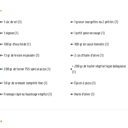
•
• 1 càc de sel
(1)
• 1 grosse courgettes ou 2 petites
(1)
• 1 oignon
(1)
• 1 petit poivron rouge
(1)
• 100 gr d’eau tiède
(1)
• 100 gr de sauce tomates
(1)
• 13 gr de levain en poudre
(1)
• 2 càs d’huile d'olive
(1)
• 200 gr de haché végétal façon bolognaise
• 200 gr de farine T55 spécial pizza
(1)
(1)
• 50 gr de semoule complète fine
(1)
• Épices à pizza
(1)
• Fromage râpé ou fauxmage végétal
(1)
• Huile d’olive
(1)
+