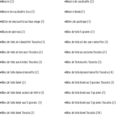
Beurre
(2)
Beurre de cacahuète
(2)
Beurre de cacahuète 2cas
(1)
Beurre fondu
(1)
Billes de mozzarella ou faux-mage
(1)
Billes de pastèque
(1)
Blanc de poireau
(2)
Bloc de tofu 5 graines
(1)
Bloc de tofu ail ciboulette Tossolia
(1)
Bloc de tofu ail des ours noisettes
(1)
Bloc de tofu ail des ours Tossolia
(2)
Bloc de tofu au curcuma Tossolia
(1)
Bloc de tofu aux herbes Tossolia
(1)
Bloc de Tofu basilic Tossolia
(1)
Bloc de tofu épinard noisette
(2)
Bloc de tofu épinard noisette Tossolia
(4)
Bloc de tofu fumé
(2)
Bloc de tofu fumé au 5 graines Tossolia
(1)
Bloc de tofu fumé au bois de hêtre
(1)
Bloc de tofu fumé aux 5 graines
(1)
Bloc de tofu fumé aux 5 graines
(1)
Bloc de tofu fumé aux 5 graines Tossolia
(2)
Bloc de tofu fumé Tossola
(1)
Bloc de tofu fumé Tossolia
(14)