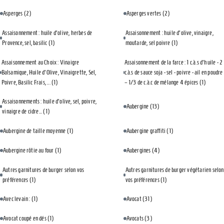
Asperges
(2)
Asperges vertes
(2)
Assaisonnement : huile d'olive, herbes de
Assaisonnement : huile d'olive, vinaigre,
Provence, sel, basilic
(1)
moutarde, sel poivre
(1)
Assaisonnement au Choix : Vinaigre
Assaisonnement de la farce : 1 c.à.s d'huile - 2
Balsamique, Huile d'Olive, Vinaigrette, Sel,
c.à.s de sauce soja - sel - poivre - ail en poudre
Poivre, Basilic Frais, ...
(1)
– 1/3 de c.à.c de mélange 4 épices
(1)
Assaisonnements : huile d'olive, sel, poivre,
Aubergine
(13)
vinaigre de cidre...
(1)
Aubergine de taille moyenne
(1)
Aubergine graffiti
(1)
Aubergine rôtie au four
(1)
Aubergines
(4)
Autres garnitures de burger selon vos
Autres garnitures de burger végétarien selon
préférences
(1)
vos préférences
(1)
Avec levain :
(1)
Avocat
(31)
Avocat coupé en dés
(1)
Avocats
(3)