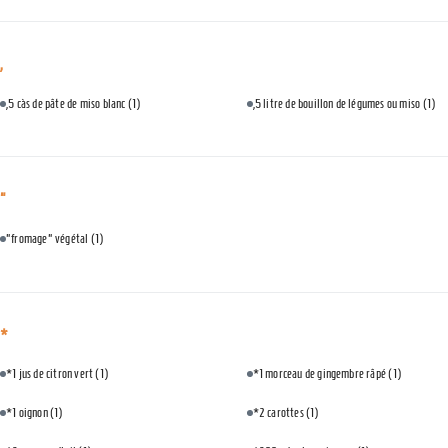
,
,5 càs de pâte de miso blanc
(1)
,5 litre de bouillon de légumes ou miso
(1)
"
"fromage" végétal
(1)
*
*1 jus de citron vert
(1)
*1 morceau de gingembre râpé
(1)
*1 oignon
(1)
*2 carottes
(1)