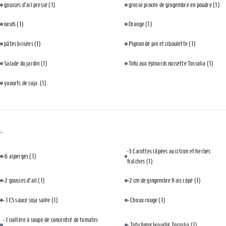
gousses d'ail pressé
(1)
grosse pincée de gingembre en poudre
(1)
oeufs
(1)
Orange
(1)
pâtes brisées
(1)
Pignon de pin et ciboulette
(1)
Salade du jardin
(1)
Tofu aux épinards noisette Tossolia
(1)
yaourts de soja
(1)
-
-3 Carottes râpées au citron et herbes
-6 asperges
(1)
fraîches
(1)
-2 gousses d'ail
(1)
-2 cm de gingembre frais râpé
(1)
- 1 CS sauce soja salée
(1)
- Choux rouge
(1)
- 1 cuillère à soupe de concentré de tomates
- Tofu fumé brouillé Tossolia
(1)