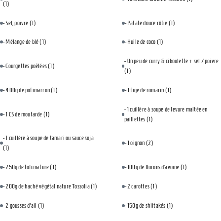
(1)
- Sel, poivre
(1)
- Patate douce rôtie
(1)
- Mélange de blé
(1)
- Huile de coco
(1)
- Un peu de curry & ciboulette + sel / poivre
- Courgettes poêlées
(1)
(1)
- 400g de potimarron
(1)
- 1 tige de romarin
(1)
- 1 cuillère à soupe de levure maltée en
- 1 CS de moutarde
(1)
paillettes
(1)
- 1 cuillère à soupe de tamari ou sauce soja
- 1 oignon
(2)
(1)
- 250g de tofu nature
(1)
- 100g de flocons d’avoine
(1)
- 200g de haché végétal nature Tossolia
(1)
- 2 carottes
(1)
- 2 gousses d’ail
(1)
- 150g de shiitakés
(1)