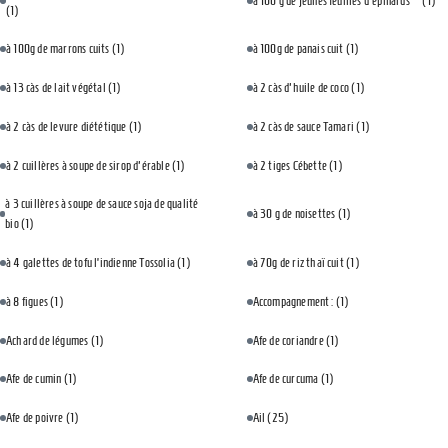
à 100 g de jeunes feuilles d'épinards⠀
(1)
(1)
à 100g de marrons cuits
(1)
à 100g de panais cuit
(1)
à 13 càs de lait végétal
(1)
à 2 càs d'huile de coco
(1)
à 2 càs de levure diététique
(1)
à 2 càs de sauce Tamari
(1)
à 2 cuillères à soupe de sirop d'érable
(1)
à 2 tiges Cébette
(1)
à 3 cuillères à soupe de sauce soja de qualité
à 30 g de noisettes
(1)
bio
(1)
à 4 galettes de tofu l’indienne Tossolia
(1)
à 70g de riz thaï cuit
(1)
à 8 figues
(1)
Accompagnement :
(1)
Achard de légumes
(1)
Afe de coriandre
(1)
Afe de cumin
(1)
Afe de curcuma
(1)
Afe de poivre
(1)
Ail
(25)