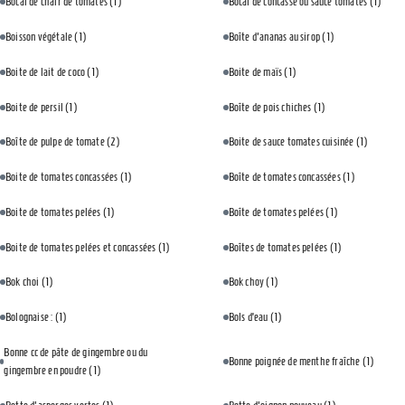
Bocal de chair de tomates
(1)
Bocal de concassé ou sauce tomates
(1)
Boisson végétale
(1)
Boîte d'ananas au sirop
(1)
Boite de lait de coco
(1)
Boite de maïs
(1)
Boite de persil
(1)
Boîte de pois chiches
(1)
Boîte de pulpe de tomate
(2)
Boite de sauce tomates cuisinée
(1)
Boite de tomates concassées
(1)
Boîte de tomates concassées
(1)
Boite de tomates pelées
(1)
Boîte de tomates pelées
(1)
Boite de tomates pelées et concassées
(1)
Boîtes de tomates pelées
(1)
Bok choi
(1)
Bok choy
(1)
Bolognaise :
(1)
Bols d’eau
(1)
Bonne cc de pâte de gingembre ou du
Bonne poignée de menthe fraîche
(1)
gingembre en poudre
(1)