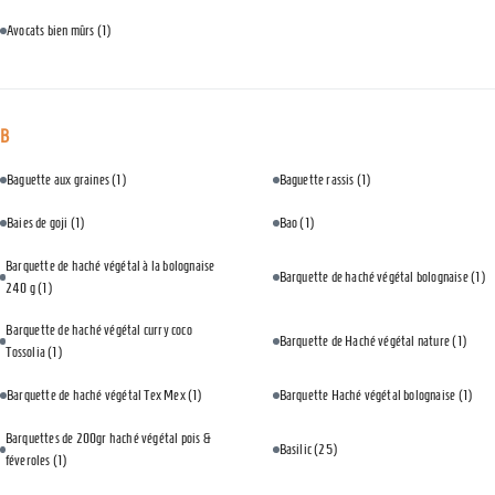
Avocats bien mûrs
(1)
B
Baguette aux graines
(1)
Baguette rassis
(1)
Baies de goji
(1)
Bao
(1)
Barquette de haché végétal à la bolognaise
Barquette de haché végétal bolognaise
(1)
240 g
(1)
Barquette de haché végétal curry coco
Barquette de Haché végétal nature
(1)
Tossolia
(1)
Barquette de haché végétal Tex Mex
(1)
Barquette Haché végétal bolognaise
(1)
Barquettes de 200gr haché végétal pois &
Basilic
(25)
féveroles
(1)