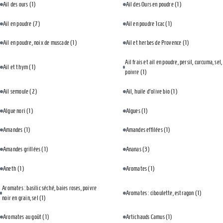
Ail des ours
(1)
Ail des Ours en poudre
(1)
Ail en poudre
(7)
Ail en poudre 1cac
(1)
Ail en poudre, noix de muscade
(1)
Ail et herbes de Provence
(1)
Ail frais et ail en poudre, persil, curcuma, sel,
Ail et thym
(1)
poivre
(1)
Ail semoule
(2)
Ail, huile d'olive bio
(1)
Algue nori
(1)
Algues
(1)
Amandes
(1)
Amandes effilées
(1)
Amandes grillées
(1)
Ananas
(3)
Aneth
(1)
Aromates
(1)
Aromates : basilic séché, baies roses, poivre
Aromates : ciboulette, estragon
(1)
noir en grain, sel
(1)
Aromates au goût
(1)
Artichauds Camus
(1)