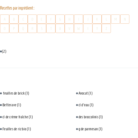
Recettes par ingrédient :
A
B
C
D
E
F
G
H
I
J
K
L
M
N
O
P
Q
R
S
T
U
V
W
X
Y
Z
(2)
feuilles de brick
(1)
Avocat
(1)
Betterave
(1)
cl d'eau
(1)
cl de crème fraîche
(1)
des broccolinis
(1)
Feuilles de riz bio
(1)
g de parmesan
(1)