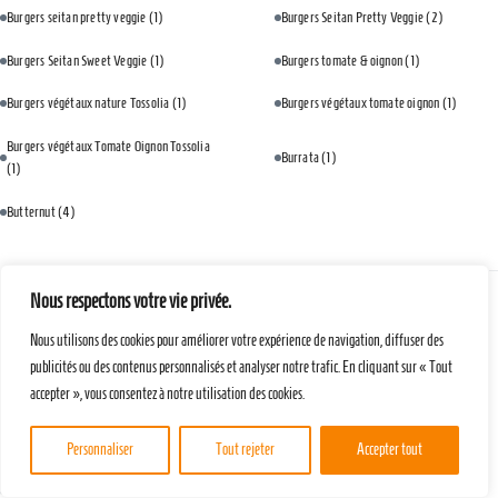
Burgers seitan pretty veggie
(1)
Burgers Seitan Pretty Veggie
(2)
Burgers Seitan Sweet Veggie
(1)
Burgers tomate & oignon
(1)
Burgers végétaux nature Tossolia
(1)
Burgers végétaux tomate oignon
(1)
Burgers végétaux Tomate Oignon Tossolia
Burrata
(1)
(1)
Butternut
(4)
Nous respectons votre vie privée.
C
Nous utilisons des cookies pour améliorer votre expérience de navigation, diffuser des
C. à soupe de tamari
(1)
C. à thé d’huile de sésame grillé
(1)
publicités ou des contenus personnalisés et analyser notre trafic. En cliquant sur « Tout
accepter », vous consentez à notre utilisation des cookies.
C.à.c bombée de gomasio
(1)
C.à.c d'ail en poudre
(1)
C.à.c d'huile d'olive
(2)
C.à.c d'huile de sésame
(1)
Personnaliser
Tout rejeter
Accepter tout
C.à.c d’ail en poudre
(1)
C.a.c d’épices à pain d’épices
(1)