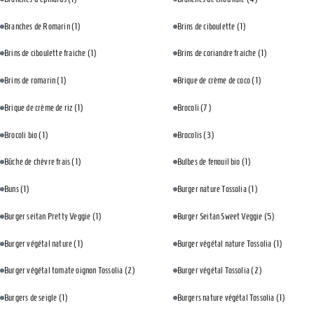
Branches de Romarin
(1)
Brins de ciboulette
(1)
Brins de ciboulette fraiche
(1)
Brins de coriandre fraiche
(1)
Brins de romarin
(1)
Brique de crème de coco
(1)
Brique de crème de riz
(1)
Brocoli
(7)
Brocoli bio
(1)
Brocolis
(3)
Bûche de chèvre frais
(1)
Bulbes de fenouil bio
(1)
Buns
(1)
Burger nature Tossolia
(1)
Burger seitan Pretty Veggie
(1)
Burger Seitan Sweet Veggie
(5)
Burger végétal nature
(1)
Burger végétal nature Tossolia
(1)
Burger végétal tomate oignon Tossolia
(2)
Burger végétal Tossolia
(2)
Burgers de seigle
(1)
Burgers nature végétal Tossolia
(1)