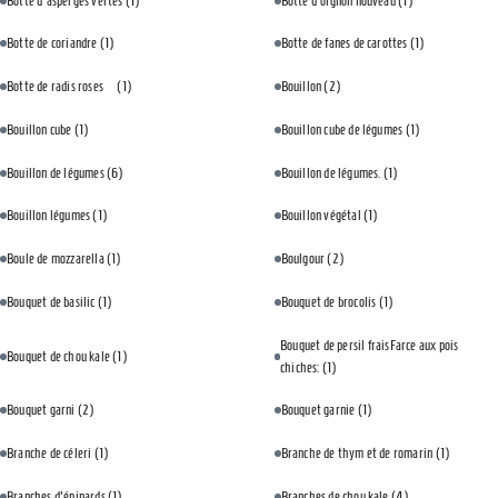
Botte d'asperges vertes
(1)
Botte d'oignon nouveau
(1)
Botte de coriandre
(1)
Botte de fanes de carottes
(1)
Botte de radis roses⠀
(1)
Bouillon
(2)
Bouillon cube
(1)
Bouillon cube de légumes
(1)
Bouillon de légumes
(6)
Bouillon de légumes.
(1)
Bouillon légumes
(1)
Bouillon végétal
(1)
Boule de mozzarella
(1)
Boulgour
(2)
Bouquet de basilic
(1)
Bouquet de brocolis
(1)
Bouquet de persil fraisFarce aux pois
Bouquet de chou kale
(1)
chiches:
(1)
Bouquet garni
(2)
Bouquet garnie
(1)
Branche de céleri
(1)
Branche de thym et de romarin
(1)
Branches d'épinards
(1)
Branches de chou kale
(4)