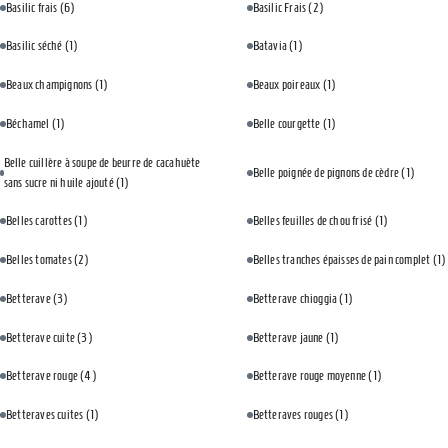
Basilic frais
(6)
Basilic Frais
(2)
Basilic séché
(1)
Batavia
(1)
Beaux champignons
(1)
Beaux poireaux
(1)
Béchamel
(1)
Belle courgette
(1)
Belle cuillère à soupe de beurre de cacahuète
Belle poignée de pignons de cèdre
(1)
sans sucre ni huile ajouté
(1)
Belles carottes
(1)
Belles feuilles de chou frisé
(1)
Belles tomates
(2)
Belles tranches épaisses de pain complet
(1)
Betterave
(3)
Betterave chioggia
(1)
Betterave cuite
(3)
Betterave jaune
(1)
Betterave rouge
(4)
Betterave rouge moyenne
(1)
Betteraves cuites
(1)
Betteraves rouges
(1)