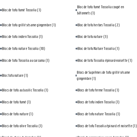
Bloc de tofu fumé Tossolia coupé en
Bloc de tofu fumé Tossolia
(1)
bâtonnets
(1)
Bloc de tofu grillé sésame gingembre
(1)
Bloc de tofu herbes Tossolia
(2)
Bloc de tofu indien Tossolia
(1)
Bloc de tofu nature
(3)
Bloc de tofu nature Tossolia
(10)
Bloc de tofu Nature Tossolia
(1)
Bloc de tofu Tossolia au curcuma
(1)
Bloc de tofu Tossolia épinard-noisette
(1)
Blocs de Suprêmes de tofu grillé sésame
Bloc tofu nature
(1)
gingembre
(1)
Blocs de tofu au basilic Tossolia
(1)
Blocs de tofu ferme Tossolia
(1)
Blocs de tofu fumé
(1)
Blocs de tofu indien Tossolia
(1)
Blocs de tofu nature
(1)
Blocs de tofu nature Tossolia
(1)
Blocs de tofu olive Tossolia
(1)
Blocs de tofu Tossolia épinard et noisette
(1)