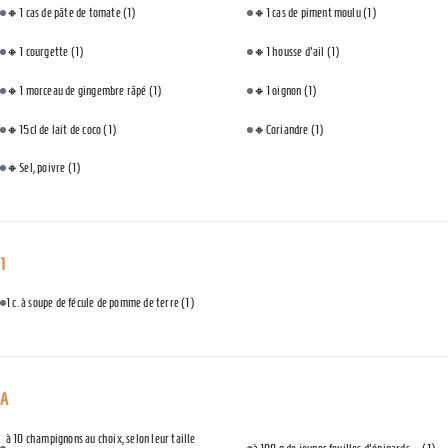
🔸1 cas de pâte de tomate
(1)
🔸1 cas de piment moulu
(1)
🔸1 courgette
(1)
🔸1 housse d'ail
(1)
🔸1 morceau de gingembre râpé
(1)
🔸1 oignon
(1)
🔸15cl de lait de coco
(1)
🔸Coriandre
(1)
🔸Sel, poivre
(1)
1
1 c. à soupe de fécule de pomme de terre
(1)
A
à 10 champignons au choix, selon leur taille