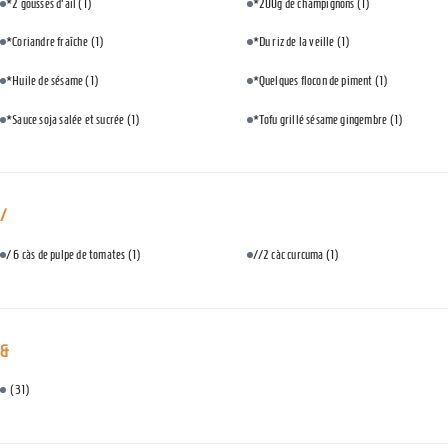
*2 gousses d'ail
(1)
*200g de champignons
(1)
*Coriandre fraîche
(1)
*Du riz de la veille
(1)
*Huile de sésame
(1)
*Quelques flocon de piment
(1)
*Sauce soja salée et sucrée
(1)
*Tofu grillé sésame gingembre
(1)
/
/ 6 càs de pulpe de tomates
(1)
//2 càc curcuma
(1)
&
(31)