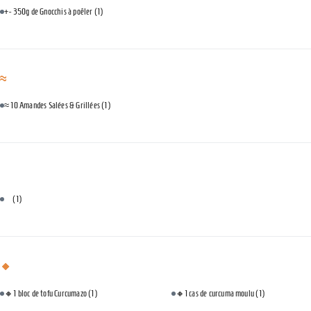
+- 350g de Gnocchis à poêler
(1)
≈
≈ 10 Amandes Salées & Grillées
(1)
⠀
⠀
(1)
🔸
🔸1 bloc de tofu Curcumazo
(1)
🔸1 cas de curcuma moulu
(1)