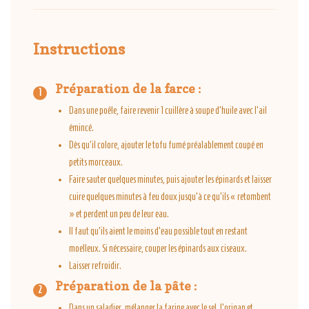
Instructions
Préparation de la farce :
Dans une poêle, faire revenir 1 cuillère à soupe d’huile avec l'ail
émincé.
Dès qu’il colore, ajouter le tofu fumé préalablement coupé en
petits morceaux.
Faire sauter quelques minutes, puis ajouter les épinards et laisser
cuire quelques minutes à feu doux jusqu'à ce qu’ils « retombent
» et perdent un peu de leur eau.
Il faut qu'ils aient le moins d’eau possible tout en restant
moelleux. Si nécessaire, couper les épinards aux ciseaux.
Laisser refroidir.
Préparation de la pâte :
Dans un saladier, mélanger la farine avec le sel, l'origan et