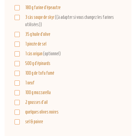
180
g
farine d'épeautre
3
càs
soupe de skyr
((à adapter si vous changez les farines
utilisées))
35
g
huile d'olive
1
pincée
de sel
1
càs
origan
(optionnel)
500
g
d'épinards
100
g
de tofu fumé
1
oeuf
100
g
mozzarella
2
gousses
d'ail
quelques
olives noires
sel & poivre