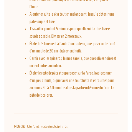
l’huile.
Ajouter ensuite le skyr tout en mélangeant, jusqu'à obtenir une
pâte souple et lisse.
Travailler pendant 5 minutes pour qu’elle soit la plus lisse et
souple possible. Diviser en 2 morceaux.
Étaler très finement à l’aide d’un rouleau, puis poser sur le fond
d’un moule de 20 cm légèrement huilé.
Garnir avec les épinards, la mozzarella, quelques olives noires et
un œuf entier au milieu.
Étaler le reste de pâte et superposer sur la farce, badigeonner
d’un peu d’huile, piquer avec une fourchette et enfourner pour
au moins 30 à 40 minutes dans la partie inférieure du four. La
pâte doit colorer.
Mots clés:
tofu fumé , recette simple, épinards