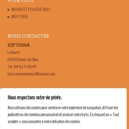
POUR VOUS
NOS RECETTES VÉGÉTALES
NOS TOFUS
NOUS CONTACTER
SCOP TOSSOLIA
Le Quarri
04150 Revest-du-Bion
Tél : 04 92 77 00 99
moc.ailossot@sruetammosnoc.ofni
FAQ
Nous respectons votre vie privée.
CONTACT & RECRUTEMENT
Nous utilisons des cookies pour améliorer votre expérience de navigation, diffuser des
MENTIONS LÉGALES
publicités ou des contenus personnalisés et analyser notre trafic. En cliquant sur « Tout
POLITIQUE DE CONFIDENTIALITÉ
accepter », vous consentez à notre utilisation des cookies.