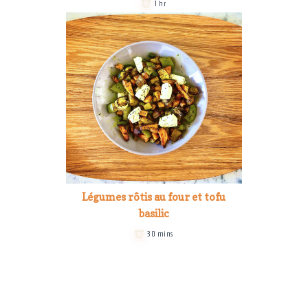
1 hr
Légumes rôtis au four et tofu
basilic
30 mins