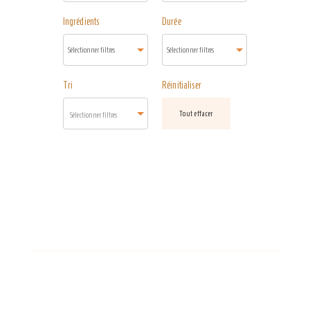
Ingrédients
Durée
Tri
Réinitialiser
Tout effacer
Sélectionner filtres