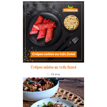
Crêpes salées au tofu fumé
30 mins