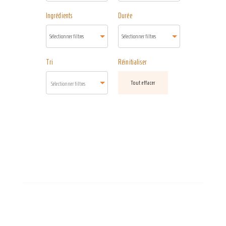
Ingrédients
Durée
Tri
Réinitialiser
Tout effacer
Sélectionner filtres