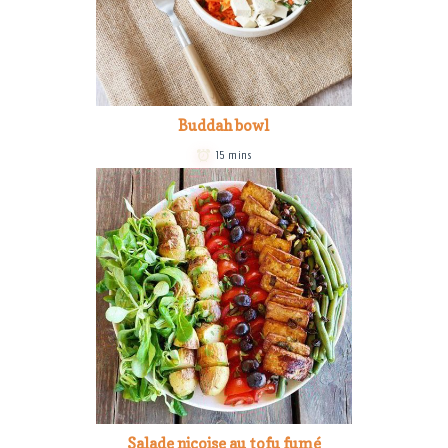
Buddah bowl
15 mins
Salade niçoise au tofu fumé