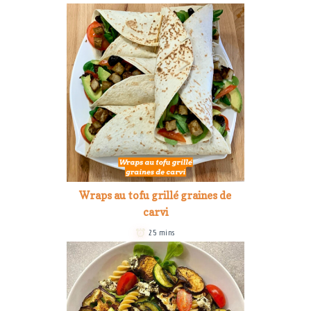
Wraps au tofu grillé graines de
carvi
25 mins