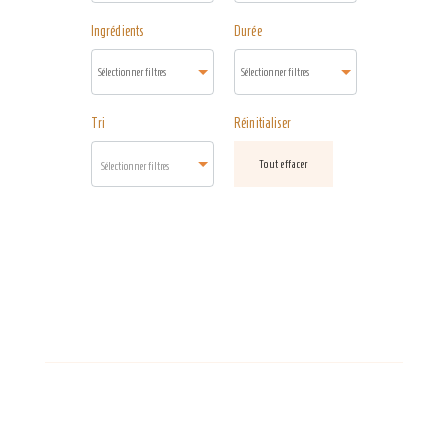
Ingrédients
Durée
Tri
Réinitialiser
Tout effacer
Sélectionner filtres