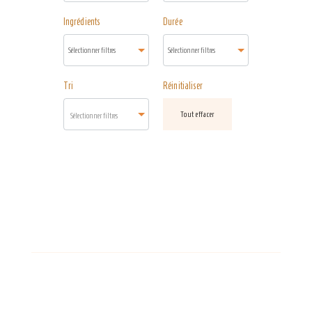
Ingrédients
Durée
Tri
Réinitialiser
Tout effacer
Sélectionner filtres