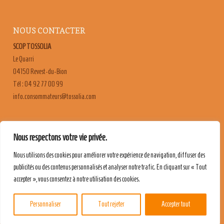
NOUS CONTACTER
SCOP TOSSOLIA
Le Quarri
04150 Revest-du-Bion
Tél : 04 92 77 00 99
moc.ailossot@sruetammosnoc.ofni
FAQ
Nous respectons votre vie privée.
CONTACT & RECRUTEMENT
Nous utilisons des cookies pour améliorer votre expérience de navigation, diffuser des
MENTIONS LÉGALES
publicités ou des contenus personnalisés et analyser notre trafic. En cliquant sur « Tout
POLITIQUE DE CONFIDENTIALITÉ
accepter », vous consentez à notre utilisation des cookies.
Personnaliser
Tout rejeter
Accepter tout