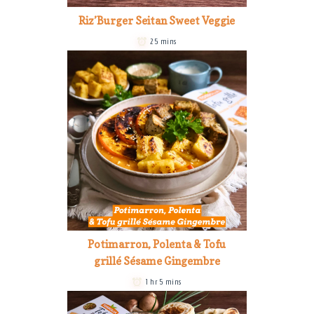
Riz’Burger Seitan Sweet Veggie
25 mins
Potimarron, Polenta & Tofu
grillé Sésame Gingembre
1 hr 5 mins