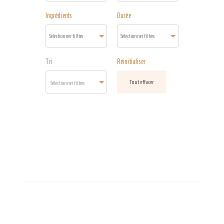
Ingrédients
Durée
Tri
Réinitialiser
Tout effacer
Sélectionner filtres