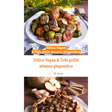
Délice Vegan & Tofu grillé
sésame gingembre
35 mins