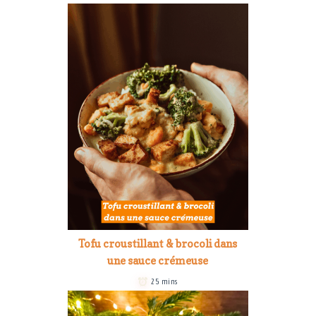
Tofu croustillant & brocoli dans
une sauce crémeuse
25 mins