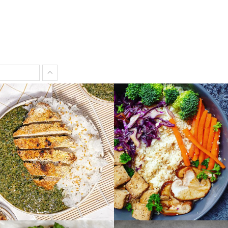
min7980
admin7980