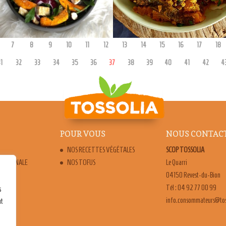
min7980
admin7980
7
8
9
10
11
12
13
14
15
16
17
18
1
32
33
34
35
36
37
38
39
40
41
42
4
POUR VOUS
NOUS CONTAC
NOS RECETTES VÉGÉTALES
SCOP TOSSOLIA
ARTISANALE
NOS TOFUS
Le Quarri
04150 Revest-du-Bion
Tél : 04 92 77 00 99
s
moc.ailossot@sruetammo
ut