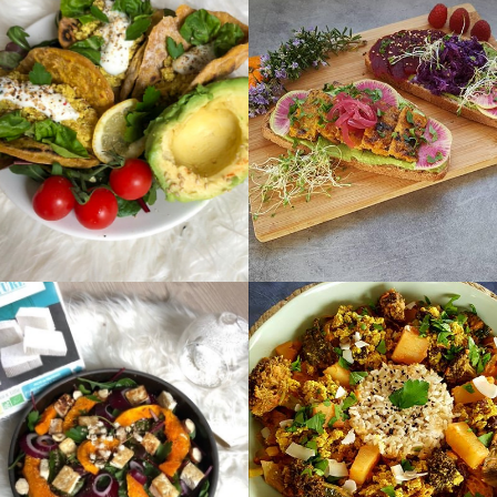
min7980
admin7980