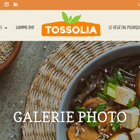
F
TS
GAMME RHF
LE VÉGÉTAL POURQU
GALERIE PHOTO