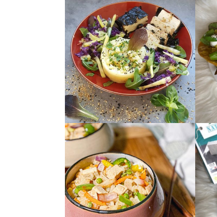
admin7980
ad