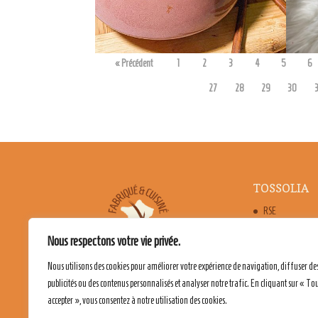
admin7980
ad
« Précédent
1
2
3
4
5
6
27
28
29
30
3
TOSSOLIA
RSE
FABRICATION 
Nous respectons votre vie privée.
LES BIENFAITS
Nous utilisons des cookies pour améliorer votre expérience de navigation, diffuser de
publicités ou des contenus personnalisés et analyser notre trafic. En cliquant sur « To
accepter », vous consentez à notre utilisation des cookies.