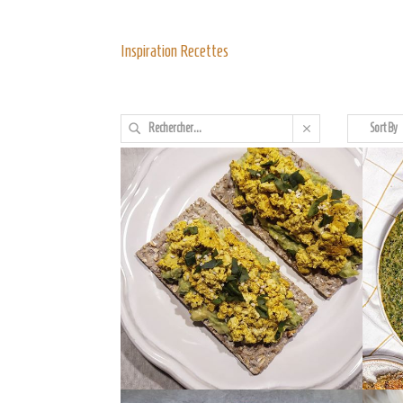
Inspiration Recettes
Sort By
admin7980
ad