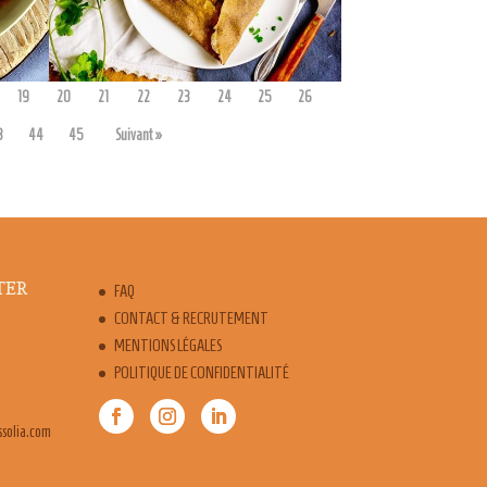
admin7980
19
20
21
22
23
24
25
26
3
44
45
Suivant »
TER
FAQ
CONTACT & RECRUTEMENT
MENTIONS LÉGALES
POLITIQUE DE CONFIDENTIALITÉ
snoc.ofni