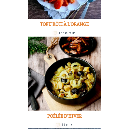
TOFU RÔTI À L’ORANGE
1 hr 35 mins
POÊLÉE D’HIVER
40 mins