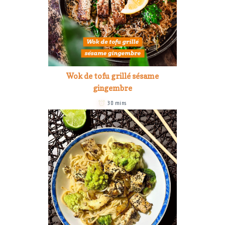
Wok de tofu grillé sésame
gingembre
30 mins