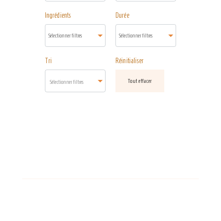
Ingrédients
Durée
Tri
Réinitialiser
Tout effacer
Sélectionner filtres