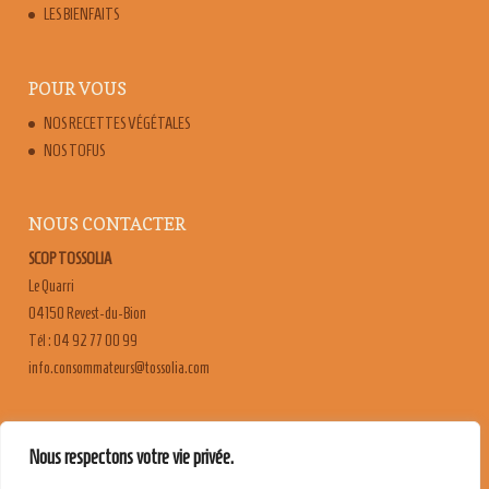
LES BIENFAITS
POUR VOUS
NOS RECETTES VÉGÉTALES
NOS TOFUS
NOUS CONTACTER
SCOP TOSSOLIA
Le Quarri
04150 Revest-du-Bion
Tél : 04 92 77 00 99
moc.ailossot@sruetammosnoc.ofni
FAQ
Nous respectons votre vie privée.
CONTACT & RECRUTEMENT