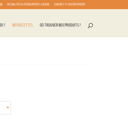
AQ
ACTUALITÉS & ÉVÈNEMENTS LOCAUX
CONTACT ET RECRUTEMENT
OI ?
NOS RECETTES
OÙ TROUVER NOS PRODUITS ?