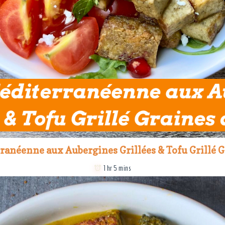
ranéenne aux Aubergines Grillées & Tofu Grillé G
1 hr 5 mins