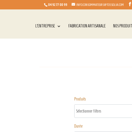
04 92 77 00 99
INFO.CONSOMMATEURS@TOSSOLIA.COM
L’ENTREPRISE
FABRICATION ARTISANALE
NOS PRODUI
Produits
Durée