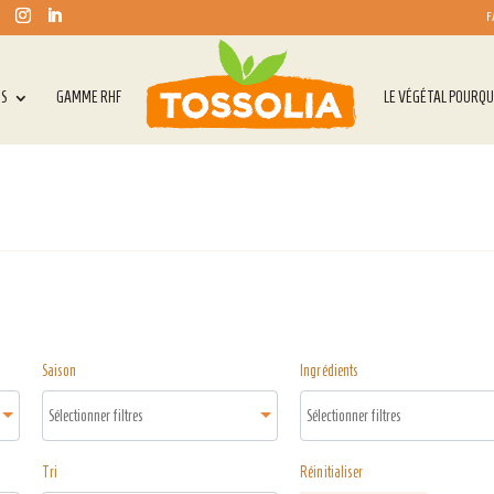
F
TS
GAMME RHF
LE VÉGÉTAL POURQU
Saison
Ingrédients
Tri
Réinitialiser