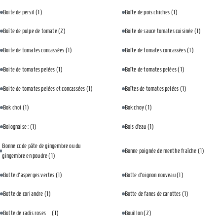
Boite de persil
(1)
Boîte de pois chiches
(1)
Boîte de pulpe de tomate
(2)
Boite de sauce tomates cuisinée
(1)
Boite de tomates concassées
(1)
Boîte de tomates concassées
(1)
Boite de tomates pelées
(1)
Boîte de tomates pelées
(1)
Boite de tomates pelées et concassées
(1)
Boîtes de tomates pelées
(1)
Bok choi
(1)
Bok choy
(1)
Bolognaise :
(1)
Bols d’eau
(1)
Bonne cc de pâte de gingembre ou du
Bonne poignée de menthe fraîche
(1)
gingembre en poudre
(1)
Botte d'asperges vertes
(1)
Botte d'oignon nouveau
(1)
Botte de coriandre
(1)
Botte de fanes de carottes
(1)
Botte de radis roses⠀
(1)
Bouillon
(2)