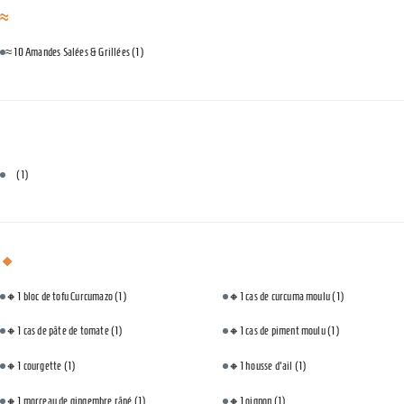
≈
≈ 10 Amandes Salées & Grillées
(1)
⠀
⠀
(1)
🔸
🔸1 bloc de tofu Curcumazo
(1)
🔸1 cas de curcuma moulu
(1)
🔸1 cas de pâte de tomate
(1)
🔸1 cas de piment moulu
(1)
🔸1 courgette
(1)
🔸1 housse d'ail
(1)
🔸1 morceau de gingembre râpé
(1)
🔸1 oignon
(1)