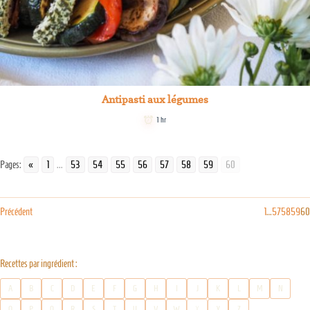
Antipasti aux légumes
1 hr
Pages:
«
1
...
53
54
55
56
57
58
59
60
Précédent
1
…
57
58
59
60
Recettes par ingrédient :
A
B
C
D
E
F
G
H
I
J
K
L
M
N
O
P
Q
R
S
T
U
V
W
X
Y
Z