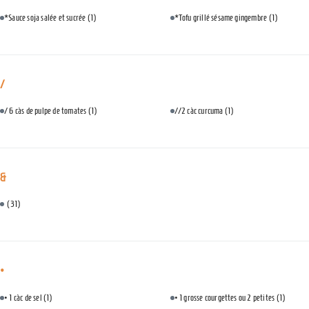
*Sauce soja salée et sucrée
(1)
*Tofu grillé sésame gingembre
(1)
/
/ 6 càs de pulpe de tomates
(1)
//2 càc curcuma
(1)
&
(31)
•
• 1 càc de sel
(1)
• 1 grosse courgettes ou 2 petites
(1)