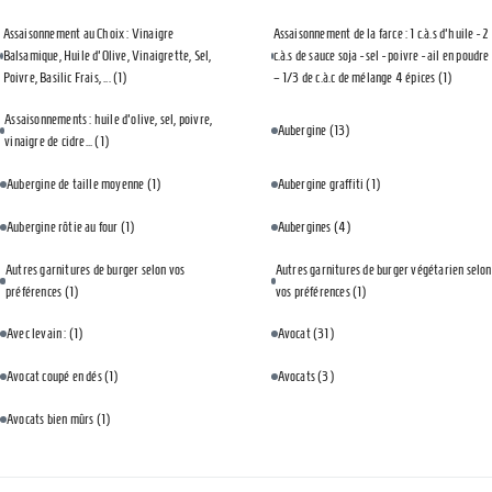
Assaisonnement au Choix : Vinaigre
Assaisonnement de la farce : 1 c.à.s d'huile - 2
Balsamique, Huile d'Olive, Vinaigrette, Sel,
c.à.s de sauce soja - sel - poivre - ail en poudre
Poivre, Basilic Frais, ...
(1)
– 1/3 de c.à.c de mélange 4 épices
(1)
Assaisonnements : huile d'olive, sel, poivre,
Aubergine
(13)
vinaigre de cidre...
(1)
Aubergine de taille moyenne
(1)
Aubergine graffiti
(1)
Aubergine rôtie au four
(1)
Aubergines
(4)
Autres garnitures de burger selon vos
Autres garnitures de burger végétarien selon
préférences
(1)
vos préférences
(1)
Avec levain :
(1)
Avocat
(31)
Avocat coupé en dés
(1)
Avocats
(3)
Avocats bien mûrs
(1)