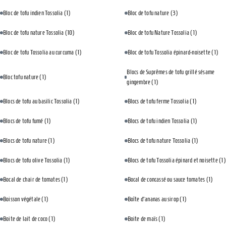
Bloc de tofu indien Tossolia
(1)
Bloc de tofu nature
(3)
Bloc de tofu nature Tossolia
(10)
Bloc de tofu Nature Tossolia
(1)
Bloc de tofu Tossolia au curcuma
(1)
Bloc de tofu Tossolia épinard-noisette
(1)
Blocs de Suprêmes de tofu grillé sésame
Bloc tofu nature
(1)
gingembre
(1)
Blocs de tofu au basilic Tossolia
(1)
Blocs de tofu ferme Tossolia
(1)
Blocs de tofu fumé
(1)
Blocs de tofu indien Tossolia
(1)
Blocs de tofu nature
(1)
Blocs de tofu nature Tossolia
(1)
Blocs de tofu olive Tossolia
(1)
Blocs de tofu Tossolia épinard et noisette
(1)
Bocal de chair de tomates
(1)
Bocal de concassé ou sauce tomates
(1)
Boisson végétale
(1)
Boîte d'ananas au sirop
(1)
Boite de lait de coco
(1)
Boite de maïs
(1)