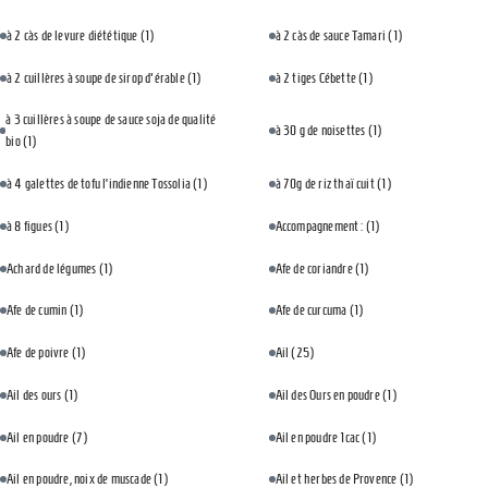
à 2 càs de levure diététique
(1)
à 2 càs de sauce Tamari
(1)
à 2 cuillères à soupe de sirop d'érable
(1)
à 2 tiges Cébette
(1)
à 3 cuillères à soupe de sauce soja de qualité
à 30 g de noisettes
(1)
bio
(1)
à 4 galettes de tofu l’indienne Tossolia
(1)
à 70g de riz thaï cuit
(1)
à 8 figues
(1)
Accompagnement :
(1)
Achard de légumes
(1)
Afe de coriandre
(1)
Afe de cumin
(1)
Afe de curcuma
(1)
Afe de poivre
(1)
Ail
(25)
Ail des ours
(1)
Ail des Ours en poudre
(1)
Ail en poudre
(7)
Ail en poudre 1cac
(1)
Ail en poudre, noix de muscade
(1)
Ail et herbes de Provence
(1)