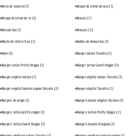
Brins de romarin
(1)
Brique de crème de coco
(1)
Brique de crème de riz
(1)
Brocoli
(7)
Brocoli bio
(1)
Brocolis
(3)
Bûche de chèvre frais
(1)
Bulbes de fenouil bio
(1)
Buns
(1)
Burger nature Tossolia
(1)
Burger seitan Pretty Veggie
(1)
Burger Seitan Sweet Veggie
(5)
Burger végétal nature
(1)
Burger végétal nature Tossolia
(1)
Burger végétal tomate oignon Tossolia
(2)
Burger végétal Tossolia
(2)
Burgers de seigle
(1)
Burgers nature végétal Tossolia
(1)
Burgers seitan pretty veggie
(1)
Burgers Seitan Pretty Veggie
(2)
Burgers Seitan Sweet Veggie
(1)
Burgers tomate & oignon
(1)
Burgers végétaux nature Tossolia
(1)
Burgers végétaux tomate oignon
(1)