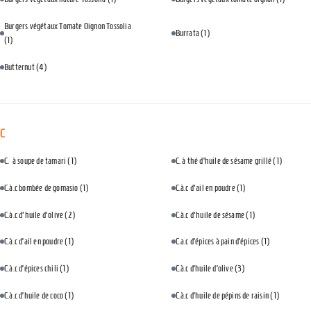
Burgers végétaux Tomate Oignon Tossolia
Burrata
(1)
(1)
Butternut
(4)
C
C. à soupe de tamari
(1)
C. à thé d’huile de sésame grillé
(1)
C.à.c bombée de gomasio
(1)
C.à.c d'ail en poudre
(1)
C.à.c d'huile d'olive
(2)
C.à.c d'huile de sésame
(1)
C.à.c d’ail en poudre
(1)
C.a.c d’épices à pain d’épices
(1)
C.à.c d’épices chili
(1)
C.à.c d’huile d’olive
(3)
C.à.c d’huile de coco
(1)
C.à.c d’huile de pépins de raisin
(1)