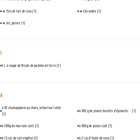
🔸15cl de lait de coco
(1)
🔸Coriandre
(1)
🔸Sel, poivre
(1)
1
1 c. à soupe de fécule de pomme de terre
(1)
A
à 10 champignons au choix, selon leur taille
à 100 g de jeunes feuilles d'épinards⠀
(1)
(1)
à 100g de marrons cuits
(1)
à 100g de panais cuit
(1)
à 13 càs de lait végétal
(1)
à 2 càs d'huile de coco
(1)