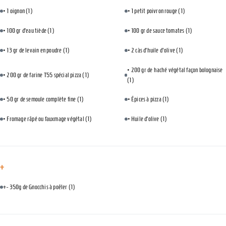
• 1 oignon
(1)
• 1 petit poivron rouge
(1)
• 100 gr d’eau tiède
(1)
• 100 gr de sauce tomates
(1)
• 13 gr de levain en poudre
(1)
• 2 càs d’huile d'olive
(1)
• 200 gr de haché végétal façon bolognaise
• 200 gr de farine T55 spécial pizza
(1)
(1)
• 50 gr de semoule complète fine
(1)
• Épices à pizza
(1)
• Fromage râpé ou fauxmage végétal
(1)
• Huile d’olive
(1)
+
+- 350g de Gnocchis à poêler
(1)