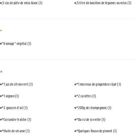
,5 càs de pâte de miso blanc
(1)
,5 litre de bouillon de légumes ou miso
(1)
"
"fromage" végétal
(1)
*
*1 jus de citron vert
(1)
*1 morceau de gingembre râpé
(1)
*1 oignon
(1)
*2 carottes
(1)
*2 gousses d'ail
(1)
*200g de champignons
(1)
*Coriandre fraîche
(1)
*Du riz de la veille
(1)
*Huile de sésame
(1)
*Quelques flocon de piment
(1)