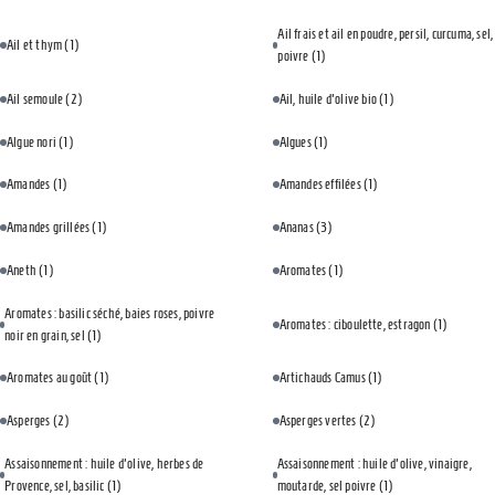
Ail frais et ail en poudre, persil, curcuma, sel,
Ail et thym
(1)
poivre
(1)
Ail semoule
(2)
Ail, huile d'olive bio
(1)
Algue nori
(1)
Algues
(1)
Amandes
(1)
Amandes effilées
(1)
Amandes grillées
(1)
Ananas
(3)
Aneth
(1)
Aromates
(1)
Aromates : basilic séché, baies roses, poivre
Aromates : ciboulette, estragon
(1)
noir en grain, sel
(1)
Aromates au goût
(1)
Artichauds Camus
(1)
Asperges
(2)
Asperges vertes
(2)
Assaisonnement : huile d'olive, herbes de
Assaisonnement : huile d'olive, vinaigre,
Provence, sel, basilic
(1)
moutarde, sel poivre
(1)