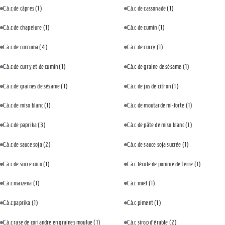
C.à.c de câpres
(1)
C.à.c de cassonade
(1)
C.à.c de chapelure
(1)
C.à.c de cumin
(1)
C.à.c de curcuma
(4)
C.à.c de curry
(1)
C.à.c de curry et de cumin
(1)
C.à.c de graine de sésame
(1)
C.à.c de graines de sésame
(1)
C.à.c de jus de citron
(1)
C.à.c de miso blanc
(1)
C.à.c de moutarde mi-forte
(1)
C.à.c de paprika
(3)
C.à.c de pâte de miso blanc
(1)
C.à.c de sauce soja
(2)
C.à.c de sauce soja sucrée
(1)
C.à.c de sucre coco
(1)
C.à.c fécule de pomme de terre
(1)
C.à.c maïzena
(1)
C.à.c miel
(1)
C.à.c paprika
(1)
C.à.c piment
(1)
C.à.c rase de coriandre en graines moulue
(1)
C.à.c sirop d'érable
(2)