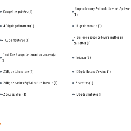
- Un peu de curry & ciboulette + sel / poivre
- Courgettes poêlées
(1)
(1)
- 400g de potimarron
(1)
- 1 tige de romarin
(1)
- 1 cuillère à soupe de levure maltée en
- 1 CS de moutarde
(1)
paillettes
(1)
- 1 cuillère à soupe de tamari ou sauce soja
- 1 oignon
(2)
(1)
- 250g de tofu nature
(1)
- 100g de flocons d’avoine
(1)
- 200g de haché végétal nature Tossolia
(1)
- 2 carottes
(1)
- 2 gousses d’ail
(1)
- 150g de shiitakés
(1)
,