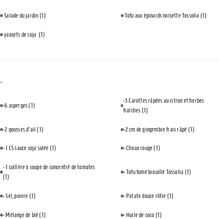
Salade du jardin
(1)
Tofu aux épinards noisette Tossolia
(1)
yaourts de soja
(1)
-
-3 Carottes râpées au citron et herbes
-6 asperges
(1)
fraîches
(1)
-2 gousses d'ail
(1)
-2 cm de gingembre frais râpé
(1)
- 1 CS sauce soja salée
(1)
- Choux rouge
(1)
- 1 cuillère à soupe de concentré de tomates
- Tofu fumé brouillé Tossolia
(1)
(1)
- Sel, poivre
(1)
- Patate douce rôtie
(1)
- Mélange de blé
(1)
- Huile de coco
(1)