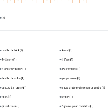
(2)
feuilles de brick
(1)
Avocat
(1)
Betterave
(1)
cl d'eau
(1)
cl de crème fraîche
(1)
des broccolinis
(1)
Feuilles de riz bio
(1)
g de parmesan
(1)
gousses d'ail pressé
(1)
grosse pincée de gingembre en poudre
(1)
oeufs
(1)
Orange
(1)
pâtes brisées
(1)
Pignon de pin et ciboulette
(1)