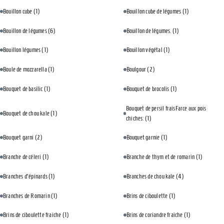
Bouillon cube
(1)
Bouillon cube de légumes
(1)
Bouillon de légumes
(6)
Bouillon de légumes.
(1)
Bouillon légumes
(1)
Bouillon végétal
(1)
Boule de mozzarella
(1)
Boulgour
(2)
Bouquet de basilic
(1)
Bouquet de brocolis
(1)
Bouquet de persil fraisFarce aux pois
Bouquet de chou kale
(1)
chiches:
(1)
Bouquet garni
(2)
Bouquet garnie
(1)
Branche de céleri
(1)
Branche de thym et de romarin
(1)
Branches d'épinards
(1)
Branches de chou kale
(4)
Branches de Romarin
(1)
Brins de ciboulette
(1)
Brins de ciboulette fraiche
(1)
Brins de coriandre fraiche
(1)