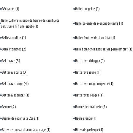
Béchamel
(1)
Belle courgette
(1)
Belle cuillère à soupe de beurre de cacahuète
Belle poignée de pignons de cèdre
(1)
sans sucre ni huile ajouté
(1)
Belles carottes
(1)
Belles feuilles de chou frisé
(1)
Belles tomates
(2)
Belles tranches épaisses de pain complet
(1)
Betterave
(3)
Betterave chioggia
(1)
Betterave cuite
(3)
Betterave jaune
(1)
Betterave rouge
(4)
Betterave rouge moyenne
(1)
Betteraves cuites
(1)
Betteraves rouges
(1)
Beurre
(2)
Beurre de cacahuète
(2)
Beurre de cacahuète 2cas
(1)
Beurre fondu
(1)
Billes de mozzarella ou faux-mage
(1)
Billes de pastèque
(1)