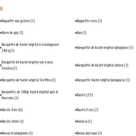
B
Baguette aux graines
(1)
Baguette rassis
(1)
Baies de goji
(1)
Bao
(1)
Barquette de haché végétal à la bolognaise
Barquette de haché végétal bolognaise
(1)
240 g
(1)
Barquette de haché végétal curry coco
Barquette de Haché végétal nature
(1)
Tossolia
(1)
Barquette de haché végétal Tex Mex
(1)
Barquette Haché végétal bolognaise
(1)
Barquettes de 200gr haché végétal pois &
Basilic
(25)
féveroles
(1)
Basilic frais
(6)
Basilic Frais
(2)
Basilic séché
(1)
Batavia
(1)
Beaux champignons
(1)
Beaux poireaux
(1)