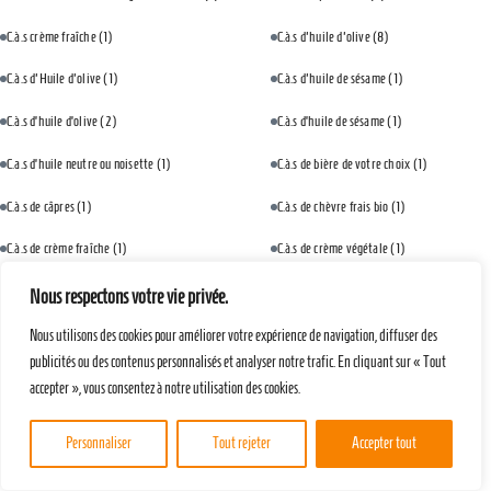
C.à.s crème fraîche
(1)
C.à.s d'huile d'olive
(8)
C.à.s d'Huile d'olive
(1)
C.à.s d'huile de sésame
(1)
C.à.s d’huile d’olive
(2)
C.à.s d’huile de sésame
(1)
C.a.s d’huile neutre ou noisette
(1)
C.à.s de bière de votre choix
(1)
C.à.s de câpres
(1)
C.à.s de chèvre frais bio
(1)
C.à.s de crème fraîche
(1)
C.à.s de crème végétale
(1)
C.à.s de dés d’ananas
(1)
C.à.s de farine
(4)
Nous respectons votre vie privée.
C.à.s de farine de maïs
(2)
C.à.s de fécule de maïs
(2)
Nous utilisons des cookies pour améliorer votre expérience de navigation, diffuser des
publicités ou des contenus personnalisés et analyser notre trafic. En cliquant sur « Tout
C.à.s de jus de citron frais
(1)
C.à.s de ketchup
(1)
accepter », vous consentez à notre utilisation des cookies.
C.à.s de lait végétal
(2)
C.à.s de levure de bière
(1)
Personnaliser
Tout rejeter
Accepter tout
C.à.s de maïzena
(1)
C.à.s de moutarde
(1)